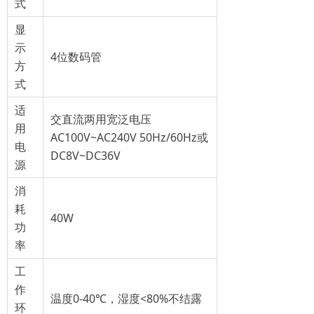
式
显
示
4位数码管
方
式
适
交直流两用宽泛电压
用
AC100V~AC240V 50Hz/60Hz或
电
DC8V~DC36V
源
消
耗
40W
功
率
工
作
温度0-40℃，湿度<80%不结露
环