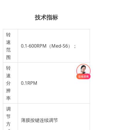
技术指标
转
速
0.1-600RPM（Med-S6）；
范
围
转
速
分
0.1RPM
辨
率
调
节
薄膜按键连续调节
方