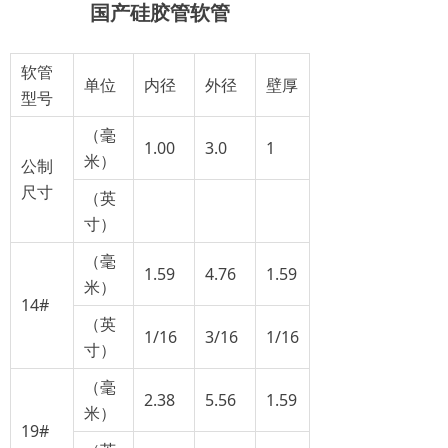
国产硅胶管软管
软管
单位
内径
外径
壁厚
型号
（毫
1.00
3.0
1
米）
公制
尺寸
（英
寸）
（毫
1.59
4.76
1.59
米）
14#
（英
1/16
3/16
1/16
寸）
（毫
2.38
5.56
1.59
米）
19#