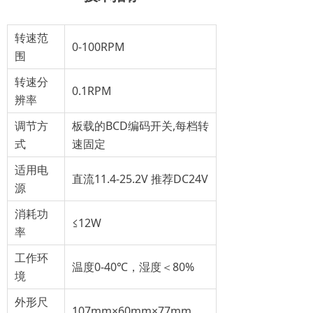
转速范
0-100RPM
围
转速分
0.1RPM
辨率
调节方
板载的BCD编码开关,每档转
式
速固定
适用电
直流11.4-25.2V 推荐DC24V
源
消耗功
≤12W
率
工作环
温度0-40℃，湿度＜80%
境
外形尺
107mm×60mm×77mm