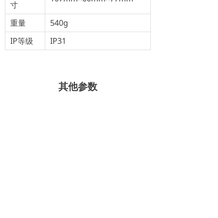
寸
重量
540g
IP等级
IP31
其他参数
左右滑动查看完整表格
最大参考流
驱动器
适用泵头
适用软管
量
（ml/min）
1×1 2×1
TH10A（4
3×1
37
滚轮）
0.38*0.86
TS100-
0.76*0.86